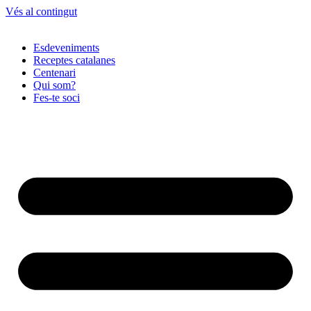
Vés al contingut
Esdeveniments
Receptes catalanes
Centenari
Qui som?
Fes-te soci