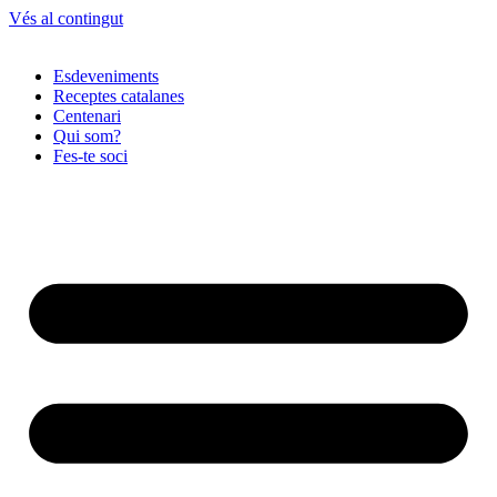
Vés al contingut
Esdeveniments
Receptes catalanes
Centenari
Qui som?
Fes-te soci