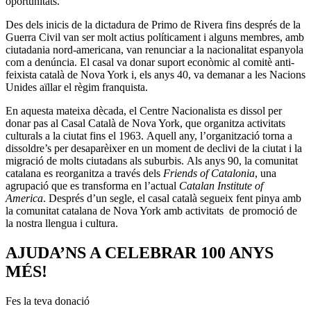
oportunitats.
Des dels inicis de la dictadura de Primo de Rivera fins després de la
Guerra Civil van ser molt actius políticament i alguns membres, amb
ciutadania nord-americana, van renunciar a la nacionalitat espanyola
com a denúncia. El casal va donar suport econòmic al comitè anti-
feixista català de Nova York i, els anys 40, va demanar a les Nacions
Unides aïllar el règim franquista.
En aquesta mateixa dècada, el Centre Nacionalista es dissol per
donar pas al Casal Català de Nova York, que organitza activitats
culturals a la ciutat fins el 1963. Aquell any, l’organització torna a
dissoldre’s per desaparèixer en un moment de declivi de la ciutat i la
migració de molts ciutadans als suburbis. Als anys 90, la comunitat
catalana es reorganitza a través dels
Friends of Catalonia
, una
agrupació que es transforma en l’actual
Catalan Institute of
America
. Després d’un segle, el casal català segueix fent pinya amb
la comunitat catalana de Nova York amb activitats de promoció de
la nostra llengua i cultura.
AJUDA’NS A CELEBRAR 100 ANYS
MÉS!
Fes la teva donació