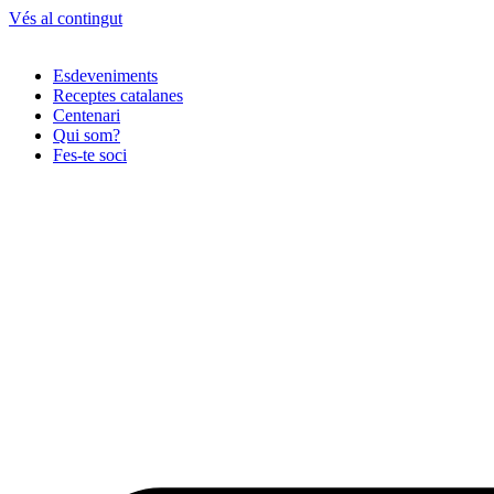
Vés al contingut
Esdeveniments
Receptes catalanes
Centenari
Qui som?
Fes-te soci