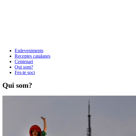
Esdeveniments
Receptes catalanes
Centenari
Qui som?
Fes-te soci
Qui som?