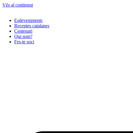
Vés al contingut
Esdeveniments
Receptes catalanes
Centenari
Qui som?
Fes-te soci