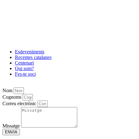
Esdeveniments
Receptes catalanes
Centenari
Qui som?
Fes-te soci
Nom
Cognoms
Correu electrònic
Missatge
ENVIA