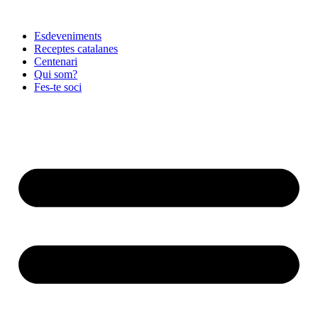
Vés
al
Esdeveniments
contingut
Receptes catalanes
Centenari
Qui som?
Fes-te soci