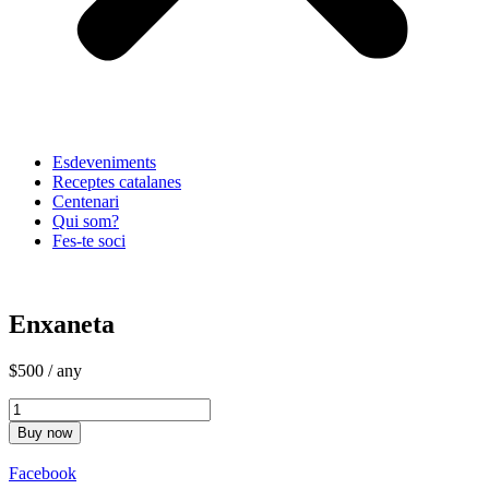
Esdeveniments
Receptes catalanes
Centenari
Qui som?
Fes-te soci
Enxaneta
$
500
/ any
quantitat
de
Buy now
Enxaneta
Facebook